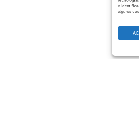
tecnología
o identifica
algunas car
AC
25 años en cifras