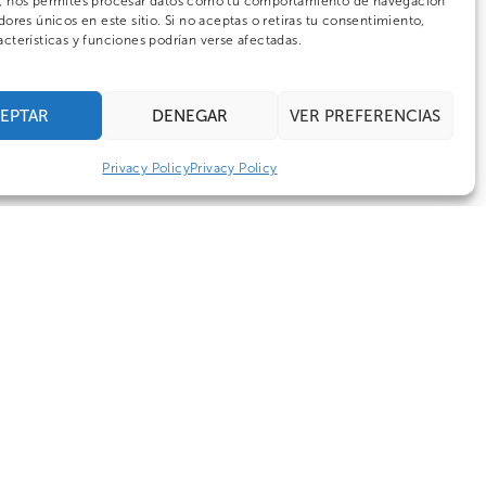
s, nos permites procesar datos como tu comportamiento de navegación
dores únicos en este sitio. Si no aceptas o retiras tu consentimiento,
acterísticas y funciones podrían verse afectadas.
EPTAR
DENEGAR
VER PREFERENCIAS
Privacy Policy
Privacy Policy