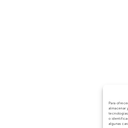
Para ofrece
almacenar y
tecnología
o identifica
algunas car