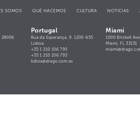
ES SOMOS
QUÉ HACEMOS
CULTURA
NOTICIAS
Portugal
Miami
ª. 28006
Rua da Esperança, 9. 1200-655
1000 Brickell Ave
Lisboa
Miami, FL 33131
+35 1 210 106 795
miami@drago.co
+35 1 210 106 793
lisboa@drago.com.es