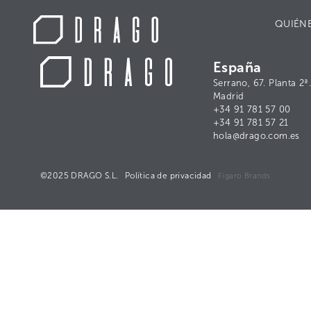
QUIÉN
España
Serrano, 67. Planta 2
Madrid
+34 91 781 57 00
+34 91 781 57 21
hola@drago.com.es
©2025 DRAGO S.L.
Política de privacidad
Figaro Brands