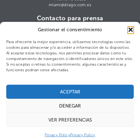
miami@drago.com.es
Contacto para prensa
Cris Arana
Gestionar el consentimiento
ca@drago.com.es
Para ofrecerte la mejor experiencia, utilizamos tecnologías como las
cookies para almacenar y/o acceder a información de tu dispositivo.
Al aceptar estas tecnologías, nos permites procesar datos como tu
comportamiento de navegación o identificadores únicos en este sitio.
©2025 DRAGO S.L.
Política de privacidad
Figaro Brands
Si no aceptas o retiras tu consentimiento, algunas características y
funciones podrían verse afectadas.
ACEPTAR
DENEGAR
VER PREFERENCIAS
Privacy Policy
Privacy Policy