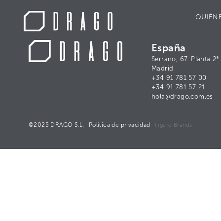
QUIÉN
España
Serrano, 67. Planta 2
Madrid
+34 91 781 57 00
+34 91 781 57 21
hola@drago.com.es
©2025 DRAGO S.L.
Política de privacidad
Figaro Brands