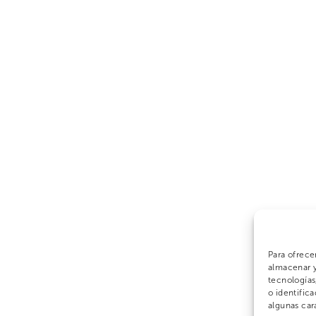
Para ofrece
almacenar y
tecnología
o identifica
algunas car