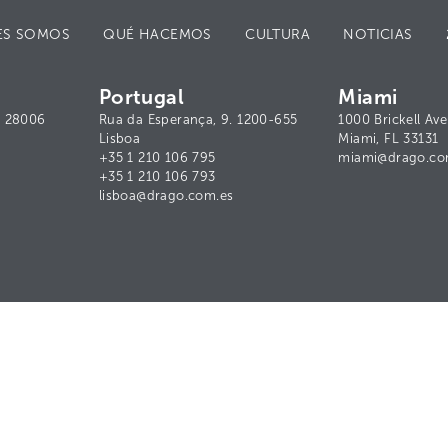
ES SOMOS
QUÉ HACEMOS
CULTURA
NOTICIAS
Portugal
Miami
ª. 28006
Rua da Esperança, 9. 1200-655
1000 Brickell Ave
Lisboa
Miami, FL 33131
+35 1 210 106 795
miami@drago.co
+35 1 210 106 793
lisboa@drago.com.es