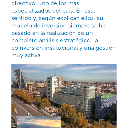
directivo, uno de los más
especializados del país. En este
sentido y, según explican ellos, su
modelo de inversión siempre se ha
basado en la realización de un
completo análisis estratégico, la
coinversión institucional y una gestión
muy activa.