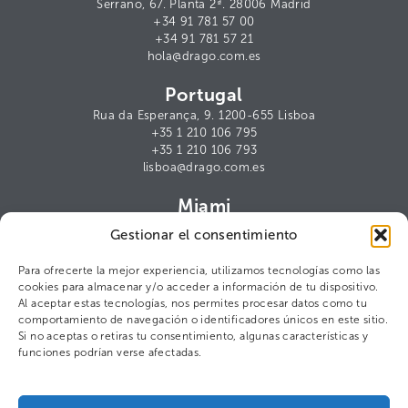
Serrano, 67. Planta 2ª. 28006 Madrid
+34 91 781 57 00
+34 91 781 57 21
hola@drago.com.es
Portugal
Rua da Esperança, 9. 1200-655 Lisboa
+35 1 210 106 795
+35 1 210 106 793
lisboa@drago.com.es
Miami
1000 Brickell Avenue, Suite 1112.
Gestionar el consentimiento
Miami, FL 33131
miami@drago.com.es
Para ofrecerte la mejor experiencia, utilizamos tecnologías como las
cookies para almacenar y/o acceder a información de tu dispositivo.
Contacto para prensa
Al aceptar estas tecnologías, nos permites procesar datos como tu
comportamiento de navegación o identificadores únicos en este sitio.
Cris Arana
Si no aceptas o retiras tu consentimiento, algunas características y
ca@drago.com.es
funciones podrían verse afectadas.