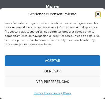
Miami
1000 Brickell Avenue, Suite 1112.
Gestionar el consentimiento
Miami, FL 33131
miami@drago.com.es
Para ofrecerte la mejor experiencia, utilizamos tecnologías como las
cookies para almacenar y/o acceder a información de tu dispositivo.
Contacto para prensa
Al aceptar estas tecnologías, nos permites procesar datos como tu
comportamiento de navegación o identificadores únicos en este sitio.
Cris Arana
Si no aceptas o retiras tu consentimiento, algunas características y
ca@drago.com.es
funciones podrían verse afectadas.
ACEPTAR
©2025 DRAGO S.L.
Política de privacidad
Figaro Brands
DENEGAR
VER PREFERENCIAS
Privacy Policy
Privacy Policy