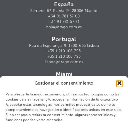
España
Serrano, 67. Planta 2ª. 28006 Madrid
+34 91 781 57 00
+34 91 781 57 21
hola@drago.com.es
Portugal
Rua da Esperança, 9. 1200-655 Lisboa
+35 1 210 106 795
+35 1 210 106 793
lisboa@drago.com.es
Miami
1000 Brickell Avenue, Suite 1112.
Gestionar el consentimiento
Miami, FL 33131
miami@drago.com.es
Para ofrecerte la mejor experiencia, utilizamos tecnologías como las
cookies para almacenar y/o acceder a información de tu dispositivo.
Contacto para prensa
Al aceptar estas tecnologías, nos permites procesar datos como tu
comportamiento de navegación o identificadores únicos en este sitio.
Cris Arana
Si no aceptas o retiras tu consentimiento, algunas características y
ca@drago.com.es
funciones podrían verse afectadas.