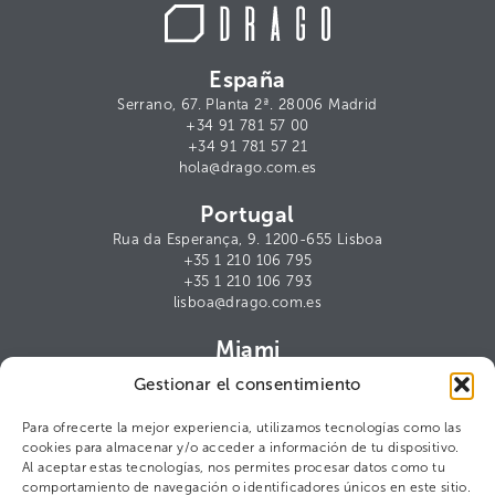
España
Serrano, 67. Planta 2ª. 28006 Madrid
+34 91 781 57 00
+34 91 781 57 21
hola@drago.com.es
Portugal
Rua da Esperança, 9. 1200-655 Lisboa
+35 1 210 106 795
+35 1 210 106 793
lisboa@drago.com.es
Miami
1000 Brickell Avenue, Suite 1112.
Gestionar el consentimiento
Miami, FL 33131
miami@drago.com.es
Para ofrecerte la mejor experiencia, utilizamos tecnologías como las
cookies para almacenar y/o acceder a información de tu dispositivo.
Contacto para prensa
Al aceptar estas tecnologías, nos permites procesar datos como tu
comportamiento de navegación o identificadores únicos en este sitio.
Cris Arana