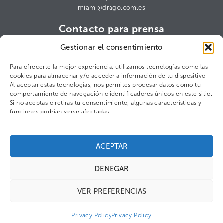
miami@drago.com.es
Contacto para prensa
Cris Arana
Gestionar el consentimiento
ca@drago.com.es
Para ofrecerte la mejor experiencia, utilizamos tecnologías como las
cookies para almacenar y/o acceder a información de tu dispositivo.
Al aceptar estas tecnologías, nos permites procesar datos como tu
comportamiento de navegación o identificadores únicos en este sitio.
©2025 DRAGO S.L.
Política de privacidad
Figaro Brands
Si no aceptas o retiras tu consentimiento, algunas características y
funciones podrían verse afectadas.
ACEPTAR
DENEGAR
VER PREFERENCIAS
Privacy Policy
Privacy Policy