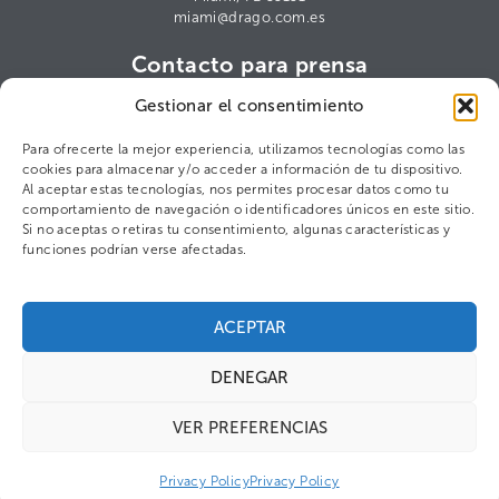
miami@drago.com.es
Contacto para prensa
Cris Arana
Gestionar el consentimiento
ca@drago.com.es
Para ofrecerte la mejor experiencia, utilizamos tecnologías como las
cookies para almacenar y/o acceder a información de tu dispositivo.
Al aceptar estas tecnologías, nos permites procesar datos como tu
comportamiento de navegación o identificadores únicos en este sitio.
©2025 DRAGO S.L.
Política de privacidad
Figaro Brands
Si no aceptas o retiras tu consentimiento, algunas características y
funciones podrían verse afectadas.
ACEPTAR
DENEGAR
VER PREFERENCIAS
Privacy Policy
Privacy Policy