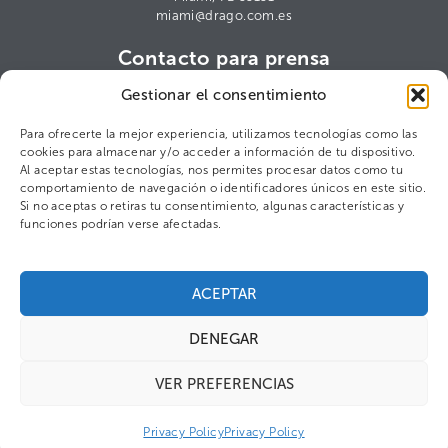
miami@drago.com.es
Contacto para prensa
Cris Arana
Gestionar el consentimiento
ca@drago.com.es
Para ofrecerte la mejor experiencia, utilizamos tecnologías como las
cookies para almacenar y/o acceder a información de tu dispositivo.
Al aceptar estas tecnologías, nos permites procesar datos como tu
comportamiento de navegación o identificadores únicos en este sitio.
©2025 DRAGO S.L.
Política de privacidad
Figaro Brands
Si no aceptas o retiras tu consentimiento, algunas características y
funciones podrían verse afectadas.
ACEPTAR
DENEGAR
VER PREFERENCIAS
Privacy Policy
Privacy Policy